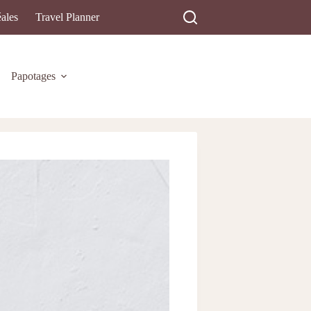
ales
Travel Planner
Papotages