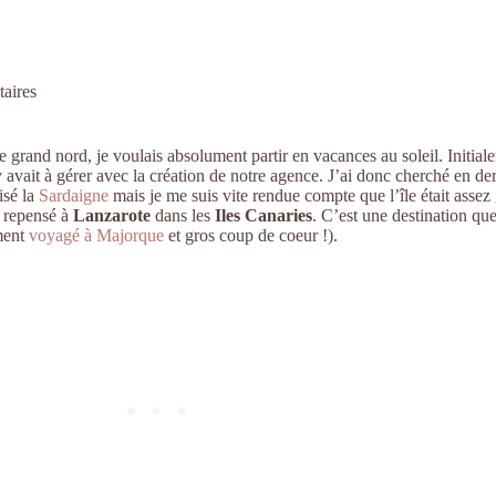
aires
grand nord, je voulais absolument partir en vacances au soleil. Initialem
y avait à gérer avec la création de notre agence. J’ai donc cherché en d
isé la
Sardaigne
mais je me suis vite rendue compte que l’île était assez g
i repensé à
Lanzarote
dans les
Iles Canaries
. C’est une destination que
ement
voyagé à Majorque
et gros coup de coeur !).