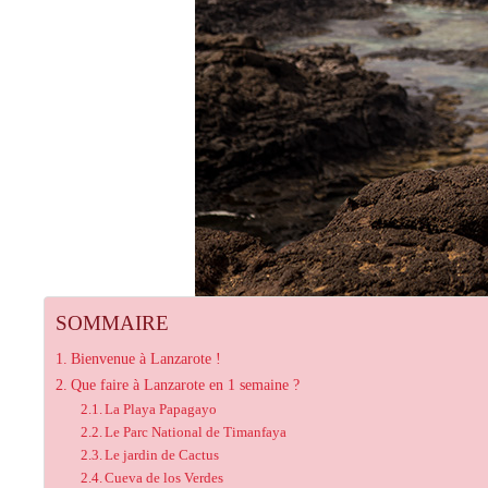
SOMMAIRE
Bienvenue à Lanzarote !
Que faire à Lanzarote en 1 semaine ?
La Playa Papagayo
Le Parc National de Timanfaya
Le jardin de Cactus
Cueva de los Verdes