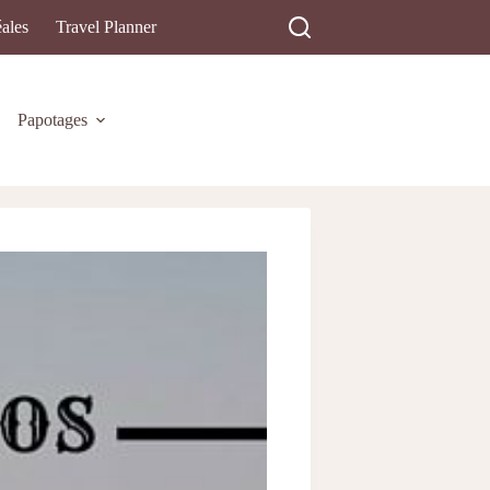
ales
Travel Planner
Papotages