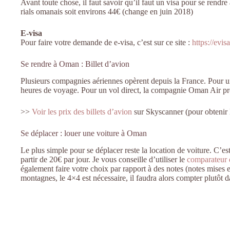
Avant toute chose, il faut savoir qu’il faut un visa pour se ren
rials omanais soit environs 44€ (change en juin 2018)
E-visa
Pour faire votre demande de e-visa, c’est sur ce site :
https://evis
Se rendre à Oman : Billet d’avion
Plusieurs compagnies aériennes opèrent depuis la France. Pour un
heures de voyage. Pour un vol direct, la compagnie Oman Air pro
>>
Voir les prix des billets d’avion
sur Skyscanner (pour obtenir le
Se déplacer : louer une voiture à Oman
Le plus simple pour se déplacer reste la location de voiture. C’es
partir de 20€ par jour. Je vous conseille d’utiliser le
comparateur 
également faire votre choix par rapport à des notes (notes mises
montagnes, le 4×4 est nécessaire, il faudra alors compter plutôt d