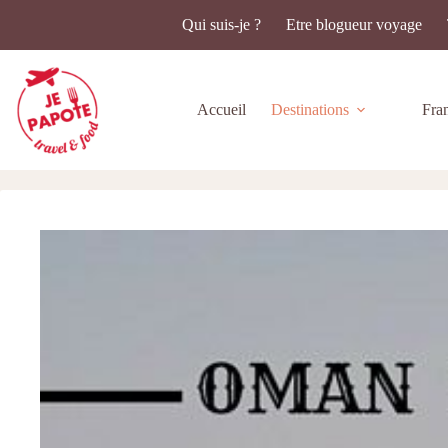
Passer
Qui suis-je ?
Etre blogueur voyage
au
contenu
Accueil
Destinations
Fra