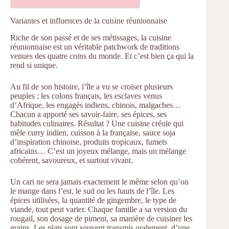
Variantes et influences de la cuisine réunionnaise
Riche de son passé et de ses métissages, la cuisine
réunionnaise est un véritable patchwork de traditions
venues des quatre coins du monde. Et c’est bien ça qui la
rend si unique.
Au fil de son histoire, l’île a vu se croiser plusieurs
peuples : les colons français, les esclaves venus
d’Afrique, les engagés indiens, chinois, malgaches…
Chacun a apporté ses savoir-faire, ses épices, ses
habitudes culinaires. Résultat ? Une cuisine créole qui
mêle curry indien, cuisson à la française, sauce soja
d’inspiration chinoise, produits tropicaux, fumets
africains… C’est un joyeux mélange, mais un mélange
cohérent, savoureux, et surtout vivant.
Un cari ne sera jamais exactement le même selon qu’on
le mange dans l’est, le sud ou les hauts de l’île. Les
épices utilisées, la quantité de gingembre, le type de
viande, tout peut varier. Chaque famille a sa version du
rougail, son dosage de piment, sa manière de cuisiner les
grains. Les plats sont souvent transmis oralement, d’une