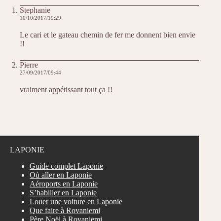
Stephanie
10/10/2017/19:29
Le cari et le gateau chemin de fer me donnent bien envie
!!
Pierre
27/09/2017/09:44
vraiment appétissant tout ça !!
LAPONIE
Guide complet Laponie
Où aller en Laponie
Aéroports en Laponie
S’habiller en Laponie
Louer une voiture en Laponie
Que faire à Rovaniemi
Père Noël à Rovaniemi