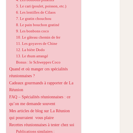
5. Le cari (poulet, poisson, etc.)
6. Les lentilles de Cilaos
7. Le gratin chouchou
8. Le pain bouchon gratiné
9. Les bonbons coco
10. Le gâteau chemin de fer
11. Les goyaves de Chine
12. La bière Dodo
13. Le rhum arrangé
Bonus : le Schweppes Coco
Quand et où manger ces spécialités
réunionnaises ?
Cadeaux gourmands à rapporter de La
Réunion
FAQ – Spécialités réunionnaises : ce
qu’on me demande souvent
Mes articles de blog sur La Réunion
qui pourraient vous plaire
Recettes réunionnaises à tester chez soi
Publications similaires :