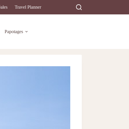
ales
Travel Planner
Papotages