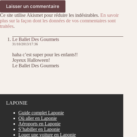
Laisser un commentaire
Ce site utilise Akismet pour réduire les indésirables.
En savoir
plus sur la façon dont les données de vos commentaires sont
traitées
.
Le Ballet Des Gourmets
31/10/2013/17:36
haha c’est super pour les enfants!!
Joyeux Halloween!
Le Ballet Des Gourmets
LAPONIE
Guide complet Laponie
Où aller en Laponie
Aéroports en Laponie
S’habiller en Laponie
Louer une voiture en Laponie