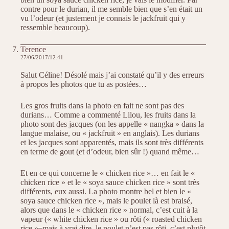
contre pour le durian, il me semble bien que s’en était un
vu l’odeur (et justement je connais le jackfruit qui y
ressemble beaucoup).
Terence
27/06/2017/12:41
Salut Céline! Désolé mais j’ai constaté qu’il y des erreurs
à propos les photos que tu as postées…
Les gros fruits dans la photo en fait ne sont pas des
durians… Comme a commenté Lilou, les fruits dans la
photo sont des jacques (on les appelle « nangka » dans la
langue malaise, ou « jackfruit » en anglais). Les durians
et les jacques sont apparentés, mais ils sont très différents
en terme de gout (et d’odeur, bien sûr !) quand même…
Et en ce qui concerne le « chicken rice »… en fait le «
chicken rice » et le « soya sauce chicken rice » sont très
différents, eux aussi. La photo montre bel et bien le «
soya sauce chicken rice », mais le poulet là est braisé,
alors que dans le « chicken rice » normal, c’est cuit à la
vapeur (« white chicken rice » ou rôti (« roasted chicken
rice » ̶ mais à vrai dire, le poulet n’est pas rôti, c’est plutôt