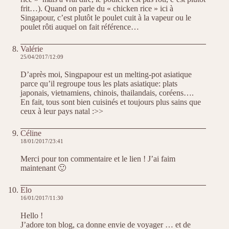
frit…). Quand on parle du « chicken rice » ici à
Singapour, c’est plutôt le poulet cuit à la vapeur ou le
poulet rôti auquel on fait référence…
Valérie
25/04/2017/12:09
D’après moi, Singpapour est un melting-pot asiatique
parce qu’il regroupe tous les plats asiatique: plats
japonais, vietnamiens, chinois, thailandais, coréens….
En fait, tous sont bien cuisinés et toujours plus sains que
ceux à leur pays natal :>>
Céline
18/01/2017/23:41
Merci pour ton commentaire et le lien ! J’ai faim
maintenant 🙂
Elo
16/01/2017/11:30
Hello !
J’adore ton blog, ca donne envie de voyager … et de