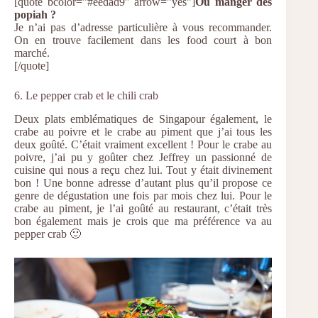
[quote bcolor=”#eedad9″ arrow=”yes”]
Où manger des
popiah ?
Je n’ai pas d’adresse particulière à vous recommander.
On en trouve facilement dans les food court à bon
marché.
[/quote]
6. Le pepper crab et le chili crab
Deux plats emblématiques de Singapour également, le
crabe au poivre et le crabe au piment que j’ai tous les
deux goûté. C’était vraiment excellent ! Pour le crabe au
poivre, j’ai pu y goûter chez Jeffrey un passionné de
cuisine qui nous a reçu chez lui. Tout y était divinement
bon ! Une bonne adresse d’autant plus qu’il propose ce
genre de dégustation une fois par mois chez lui. Pour le
crabe au piment, je l’ai goûté au restaurant, c’était très
bon également mais je crois que ma préférence va au
pepper crab 🙂