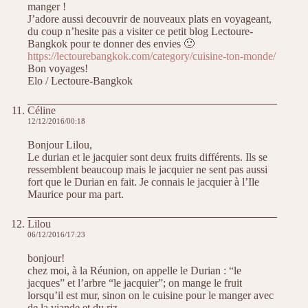
manger !
J’adore aussi decouvrir de nouveaux plats en voyageant,
du coup n’hesite pas a visiter ce petit blog Lectoure-
Bangkok pour te donner des envies 🙂
https://lectourebangkok.com/category/cuisine-ton-monde/
Bon voyages!
Elo / Lectoure-Bangkok
Céline
12/12/2016/00:18
Bonjour Lilou,
Le durian et le jacquier sont deux fruits différents. Ils se
ressemblent beaucoup mais le jacquier ne sent pas aussi
fort que le Durian en fait. Je connais le jacquier à l’Ile
Maurice pour ma part.
Lilou
06/12/2016/17:23
bonjour!
chez moi, à la Réunion, on appelle le Durian : “le
jacques” et l’arbre “le jacquier”; on mange le fruit
lorsqu’il est mur, sinon on le cuisine pour le manger avec
de la viande et du riz.