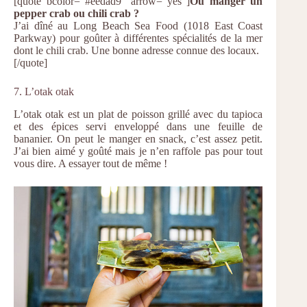
[quote bcolor=”#eedad9″ arrow=”yes”]
Où manger un
pepper crab ou chili crab ?
J’ai dîné au Long Beach Sea Food (1018 East Coast
Parkway) pour goûter à différentes spécialités de la mer
dont le chili crab. Une bonne adresse connue des locaux.
[/quote]
7. L’otak otak
L’otak otak est un plat de poisson grillé avec du tapioca
et des épices servi enveloppé dans une feuille de
bananier. On peut le manger en snack, c’est assez petit.
J’ai bien aimé y goûté mais je n’en raffole pas pour tout
vous dire. A essayer tout de même !