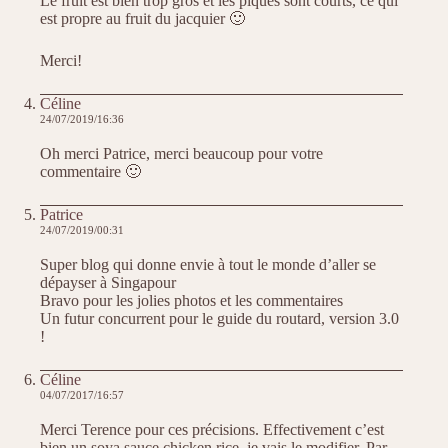
Le fruit est bien trop gros et les piques sont courts, ce qui
est propre au fruit du jacquier 🙂
Merci!
Céline
24/07/2019/16:36
Oh merci Patrice, merci beaucoup pour votre
commentaire 🙂
Patrice
24/07/2019/00:31
Super blog qui donne envie à tout le monde d’aller se
dépayser à Singapour
Bravo pour les jolies photos et les commentaires
Un futur concurrent pour le guide du routard, version 3.0
!
Céline
04/07/2017/16:57
Merci Terence pour ces précisions. Effectivement c’est
bien un soya sauce chicken rice, je vais le modifier. Par