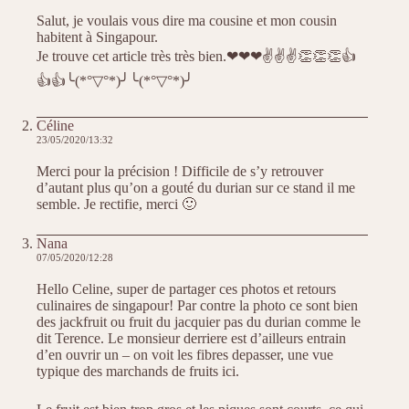
Salut, je voulais vous dire ma cousine et mon cousin
habitent à Singapour.
Je trouve cet article très très bien.❤❤❤✌✌✌👏👏👏👍
👍👍╰(*°▽°*)╯╰(*°▽°*)╯
Céline
23/05/2020/13:32
Merci pour la précision ! Difficile de s’y retrouver
d’autant plus qu’on a gouté du durian sur ce stand il me
semble. Je rectifie, merci 🙂
Nana
07/05/2020/12:28
Hello Celine, super de partager ces photos et retours
culinaires de singapour! Par contre la photo ce sont bien
des jackfruit ou fruit du jacquier pas du durian comme le
dit Terence. Le monsieur derriere est d’ailleurs entrain
d’en ouvrir un – on voit les fibres depasser, une vue
typique des marchands de fruits ici.