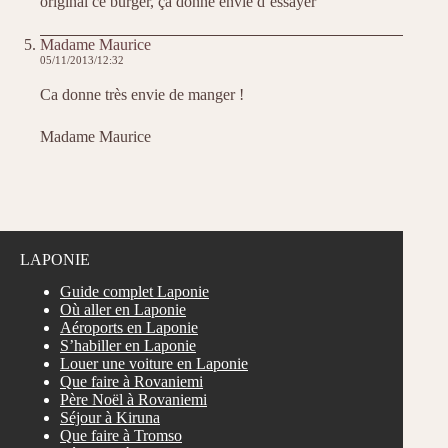
original ce burger, ça donne envie d’essayer
Madame Maurice
05/11/2013/12:32
Ca donne très envie de manger !
Madame Maurice
LAPONIE
Guide complet Laponie
Où aller en Laponie
Aéroports en Laponie
S’habiller en Laponie
Louer une voiture en Laponie
Que faire à Rovaniemi
Père Noël à Rovaniemi
Séjour à Kiruna
Que faire à Tromso