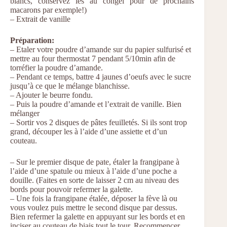
blancs, conservez les au congel pour de prochains
macarons par exemple!)
– Extrait de vanille
Préparation:
– Etaler votre poudre d’amande sur du papier sulfurisé et
mettre au four thermostat 7 pendant 5/10min afin de
torréfier la poudre d’amande.
– Pendant ce temps, battre 4 jaunes d’oeufs avec le sucre
jusqu’à ce que le mélange blanchisse.
– Ajouter le beurre fondu.
– Puis la poudre d’amande et l’extrait de vanille. Bien
mélanger
– Sortir vos 2 disques de pâtes feuilletés. Si ils sont trop
grand, découper les à l’aide d’une assiette et d’un
couteau.
– Sur le premier disque de pate, étaler la frangipane à
l’aide d’une spatule ou mieux à l’aide d’une poche a
douille. (Faites en sorte de laisser 2 cm au niveau des
bords pour pouvoir refermer la galette.
– Une fois la frangipane étalée, déposer la fève là ou
vous voulez puis mettre le second disque par dessus.
Bien refermer la galette en appuyant sur les bords et en
inciser au couteau de biais tout le tour. Recommencer