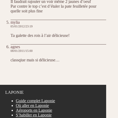
Il faudrait rajouter un voir même 2 jaunes d’oeuf
Par contre le top c’est d’étaler la pate feuilletée pour
quelle soit plus fine
mylia
05/01/2012/23:19
Ta galette des rois à l’air délicieuse!
agnes
08/01/2011/15:00
classqiue mais si délicieuse…
LAPONIE
Guide complet Laponie
Où aller en Laponie
Aéroports en Laponie
S’habiller en Laponie