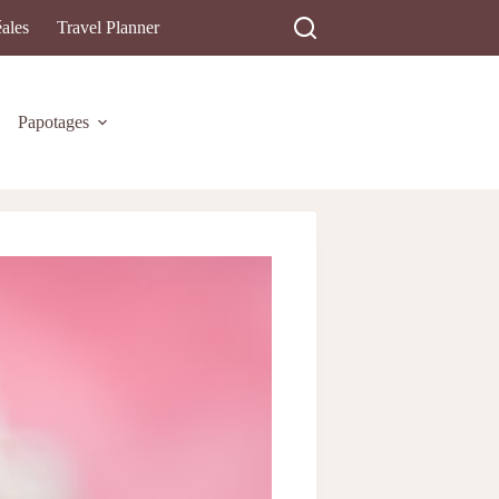
ales
Travel Planner
Papotages