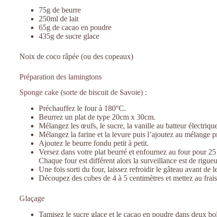
75g de beurre
250ml de lait
65g de cacao en poudre
435g de sucre glace
Noix de coco râpée (ou des copeaux)
Préparation des lamingtons
Sponge cake (sorte de biscuit de Savoie) :
Préchauffez le four à 180°C.
Beurrez un plat de type 20cm x 30cm.
Mélangez les œufs, le sucre, la vanille au batteur électriqu
Mélangez la farine et la levure puis l’ajoutez au mélange 
Ajoutez le beurre fondu petit à petit.
Versez dans votre plat beurré et enfournez au four pour 25 m
Chaque four est différent alors la surveillance est de rigueu
Une fois sorti du four, laissez refroidir le gâteau avant de 
Découpez des cubes de 4 à 5 centimètres et mettez au frais
Glaçage
Tamisez le sucre glace et le cacao en poudre dans deux bol