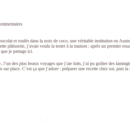
ommentaires
colat et roulés dans la noix de coco, une véritable institution en Austra
tte pâtisserie, j’avais voulu la tester à la maison : après un premier ess
t que je partage ici.
e
, l’un des plus beaux voyages que j’aie faits, j’ai pu goûter des lamingt
ois sur place. C’est ça que j’adore : préparer une recette chez soi, puis la