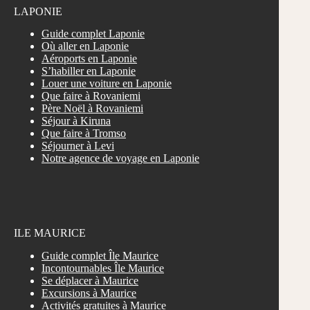
LAPONIE
Guide complet Laponie
Où aller en Laponie
Aéroports en Laponie
S’habiller en Laponie
Louer une voiture en Laponie
Que faire à Rovaniemi
Père Noël à Rovaniemi
Séjour à Kiruna
Que faire à Tromso
Séjourner à Levi
Notre agence de voyage en Laponie
ILE MAURICE
Guide complet Île Maurice
Incontournables Île Maurice
Se déplacer à Maurice
Excursions à Maurice
Activités gratuites à Maurice