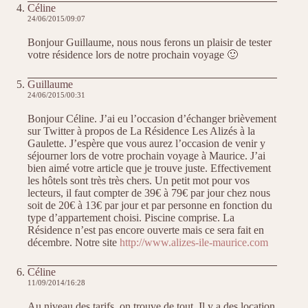
Céline
24/06/2015/09:07
Bonjour Guillaume, nous nous ferons un plaisir de tester
votre résidence lors de notre prochain voyage 🙂
Guillaume
24/06/2015/00:31
Bonjour Céline. J’ai eu l’occasion d’échanger brièvement
sur Twitter à propos de La Résidence Les Alizés à la
Gaulette. J’espère que vous aurez l’occasion de venir y
séjourner lors de votre prochain voyage à Maurice. J’ai
bien aimé votre article que je trouve juste. Effectivement
les hôtels sont très très chers. Un petit mot pour vos
lecteurs, il faut compter de 39€ à 79€ par jour chez nous
soit de 20€ à 13€ par jour et par personne en fonction du
type d’appartement choisi. Piscine comprise. La
Résidence n’est pas encore ouverte mais ce sera fait en
décembre. Notre site
http://www.alizes-ile-maurice.com
Céline
11/09/2014/16:28
Au niveau des tarifs, on trouve de tout. Il y a des location